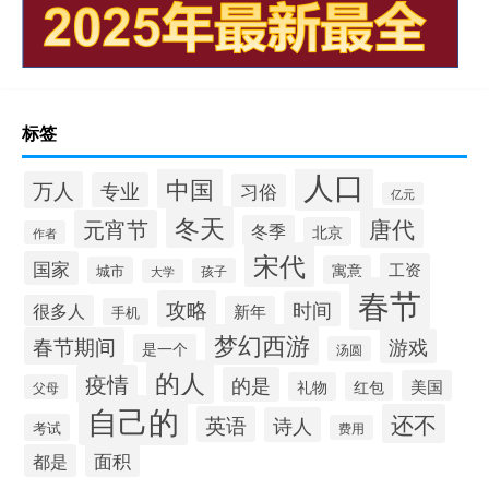
标签
人口
中国
万人
专业
习俗
亿元
冬天
唐代
元宵节
冬季
北京
作者
宋代
国家
工资
寓意
城市
孩子
大学
春节
攻略
时间
很多人
新年
手机
梦幻西游
春节期间
游戏
是一个
汤圆
的人
疫情
的是
美国
礼物
红包
父母
自己的
还不
英语
诗人
考试
费用
面积
都是