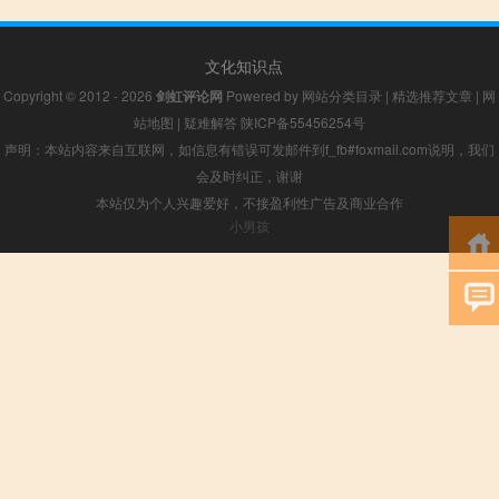
文化知识点
Copyright © 2012 - 2026
剑虹评论网
Powered by
网站分类目录
|
精选推荐文章
|
网
站地图
|
疑难解答
陕ICP备55456254号
声明：本站内容来自互联网，如信息有错误可发邮件到f_fb#foxmail.com说明，我们
会及时纠正，谢谢
本站仅为个人兴趣爱好，不接盈利性广告及商业合作
小男孩