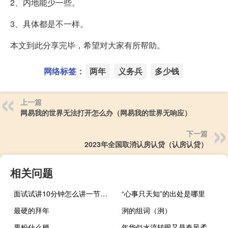
2、内地能少一些。
3、具体都是不一样。
本文到此分享完毕，希望对大家有所帮助。
网络标签：
两年
义务兵
多少钱
上一篇
网易我的世界无法打开怎么办（网易我的世界无响应）
下一篇
2023年全国取消认房认贷（认房认贷）
相关问题
面试试讲10分钟怎么讲一节课内容
“心事只天知”的出处是哪里
最硬的拜年
洌的组词（洌）
果粉什么梗
年华似水流转眼又是春风柔（年华似水）