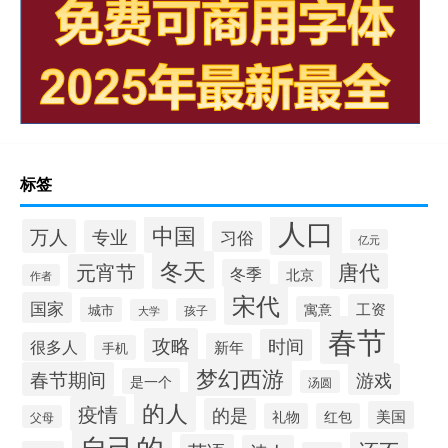
标签
人口
中国
万人
专业
习俗
亿元
冬天
唐代
元宵节
冬季
北京
作者
宋代
国家
工资
寓意
城市
孩子
大学
春节
攻略
时间
很多人
新年
手机
梦幻西游
春节期间
游戏
是一个
汤圆
的人
疫情
的是
美国
礼物
红包
父母
自己的