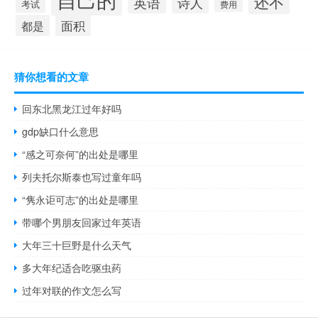
还不
英语
诗人
考试
费用
面积
都是
猜你想看的文章
回东北黑龙江过年好吗
gdp缺口什么意思
“感之可奈何”的出处是哪里
列夫托尔斯泰也写过童年吗
“隽永讵可志”的出处是哪里
带哪个男朋友回家过年英语
大年三十巨野是什么天气
多大年纪适合吃驱虫药
过年对联的作文怎么写