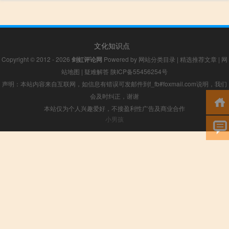
文化知识点
Copyright © 2012 - 2026
剑虹评论网
Powered by
网站分类目录
|
精选推荐文章
|
网
站地图
|
疑难解答
陕ICP备55456254号
声明：本站内容来自互联网，如信息有错误可发邮件到f_fb#foxmail.com说明，我们
会及时纠正，谢谢
本站仅为个人兴趣爱好，不接盈利性广告及商业合作
小男孩