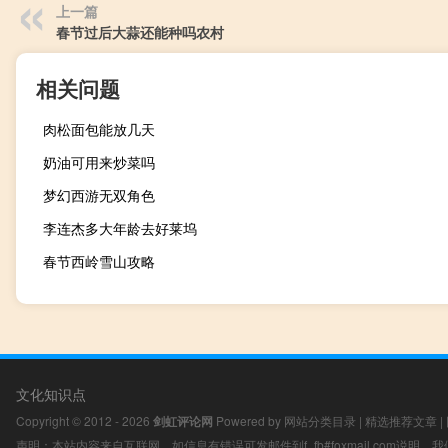
上一篇
春节过后大蒜还能种吗农村
相关问题
肉松面包能放几天
奶油可用来炒菜吗
梦幻西游无双角色
李连杰多大年龄去好莱坞
春节西岭雪山攻略
文化知识点
Copyright © 2012 - 2026
剑虹评论网
Powered by
网站分类目录
|
精选推荐文章
|
声明：本站内容来自互联网，如信息有错误可发邮件到f_fb#foxmail.com说明