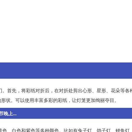
刀。首先，将彩纸对折后，在对折处剪出心形、星形、花朵等各
的形状。可以使用丰富多彩的彩纸，让灯笼更加绚丽夺目。
上...
黄色、白色和紫色等多种颜色。比如有兔子灯、鸽子灯、鲤鱼灯