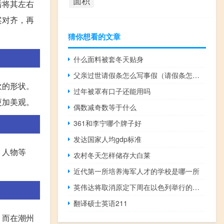
面积
后将其左右
案对齐，再
猜你想看的文章
什么面料被套冬天贴身
父亲过世请假条怎么写事假（请假条怎么写事假）
欢的形状。
过年被罩有口子还能用吗
更加美观。
偶数减奇数等于什么
361和李宁哪个牌子好
发达国家人均gdp标准
、人物等
农村冬天怎样储存大白莱
近代第一所培养海军人才的学校是哪一所
英伟达将取消原定下周在以色列举行的人工智能峰会
翻译硕士英语211
。而在潮州