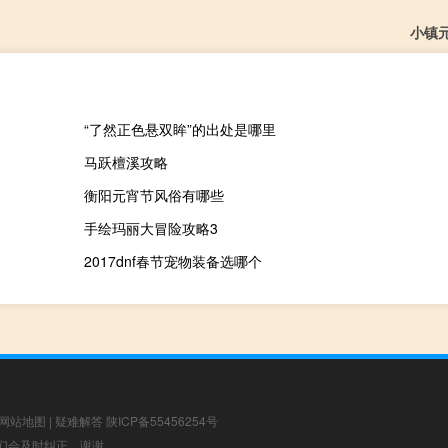
小镇
“了然正色悬双眸”的出处是哪里
马跃檀溪攻略
衡阳元宵节风俗有哪些
手绘玛丽大冒险攻略3
2017dnf春节宠物装备选哪个
网站地图
|
疑难解答
陕ICP备55456254号
，我们会及时纠正，谢谢