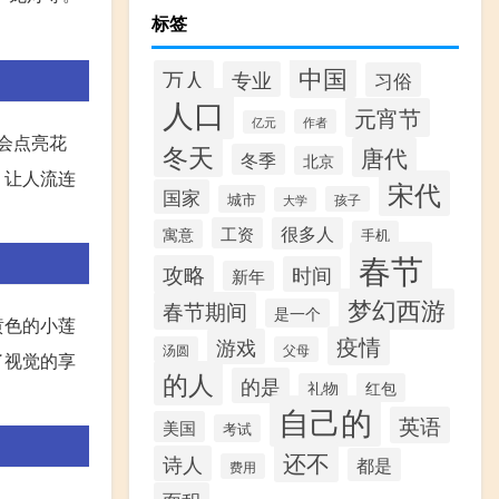
标签
中国
万人
专业
习俗
人口
元宵节
作者
亿元
们会点亮花
冬天
唐代
冬季
北京
，让人流连
宋代
国家
城市
孩子
大学
工资
很多人
寓意
手机
春节
攻略
时间
新年
梦幻西游
春节期间
是一个
黄色的小莲
疫情
游戏
汤圆
父母
了视觉的享
的人
的是
礼物
红包
自己的
英语
美国
考试
还不
诗人
都是
费用