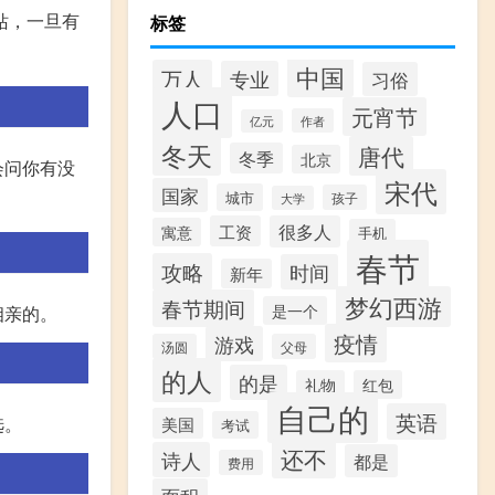
站，一旦有
标签
中国
万人
专业
习俗
人口
元宵节
作者
亿元
冬天
唐代
冬季
北京
会问你有没
宋代
国家
城市
孩子
大学
工资
很多人
寓意
手机
春节
攻略
时间
新年
梦幻西游
春节期间
是一个
相亲的。
疫情
游戏
汤圆
父母
的人
的是
礼物
红包
自己的
英语
美国
选。
考试
还不
诗人
都是
费用