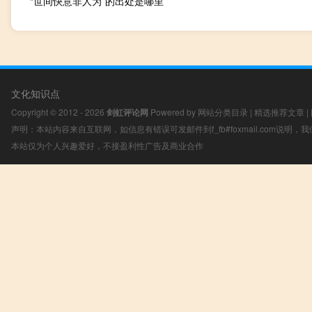
“世间快意非人为”的出处是哪里
文化知识点
Copyright © 2012 - 2026
剑虹评论网
Powered by
网站分类目录
|
精选推荐文章
|
声明：本站内容来自互联网，如信息有错误可发邮件到f_fb#foxmail.com说明
本站仅为个人兴趣爱好，不接盈利性广告及商业合作