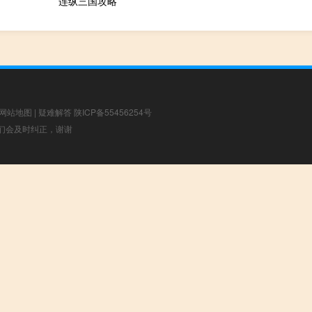
连纵三国攻略
网站地图
|
疑难解答
陕ICP备55456254号
，我们会及时纠正，谢谢