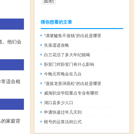
面积
猜你想看的文章
“满箸鱸鱼不值钱”的出处是哪里
道。他们会
失落遗迹攻略
白兰花活了多大年纪能喝
卧室门对卧室门有什么影响
今晚元宵晚会在几台
非常适合相
“漫拔龙形涧底松”的出处是哪里
威海职业学院重点专业有哪些
湖口县多少人口
申通快递过年几天到
己的家庭背
根号的运算法则公式