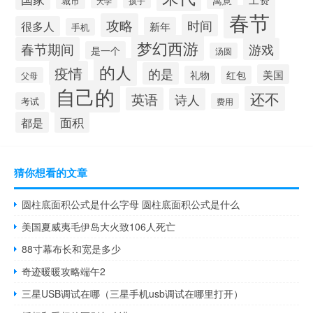
城市
孩子
大学
春节
攻略
时间
很多人
新年
手机
梦幻西游
春节期间
游戏
是一个
汤圆
的人
疫情
的是
美国
礼物
红包
父母
自己的
还不
英语
诗人
考试
费用
面积
都是
猜你想看的文章
圆柱底面积公式是什么字母 圆柱底面积公式是什么
美国夏威夷毛伊岛大火致106人死亡
88寸幕布长和宽是多少
奇迹暖暖攻略端午2
三星USB调试在哪（三星手机usb调试在哪里打开）