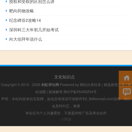
授权和受权的区别怎么讲
靶向药物攻略
纪念碑谷2攻略14
深圳科三大年初几开始考试
向大伯拜年说什么
文化知识点
Copyright © 2012 - 2026
剑虹评论网
Powered by
网站分类目录
|
精选推荐文章
|
网
站地图
|
疑难解答
陕ICP备55456254号
声明：本站内容来自互联网，如信息有错误可发邮件到f_fb#foxmail.com说明，我们
会及时纠正，谢谢
本站仅为个人兴趣爱好，不接盈利性广告及商业合作
小男孩