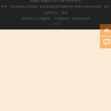
站地图
|
疑难解答
陕ICP备55456254号
声明：本站内容来自互联网，如信息有错误可发邮件到f_fb#foxmail.com说明，我们
会及时纠正，谢谢
本站仅为个人兴趣爱好，不接盈利性广告及商业合作
小男孩