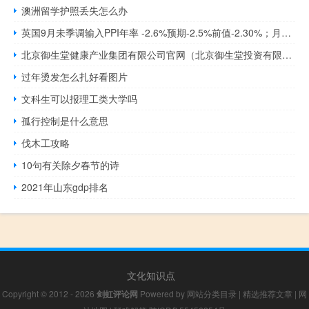
澳洲留学护照丢失怎么办
英国9月未季调输入PPI年率 -2.6%预期-2.5%前值-2.30%；月率 0.4%预期0.9%前值0.40%
北京御生堂健康产业集团有限公司官网（北京御生堂投资有限公司简介）
过年烫发怎么扎好看图片
文科生可以报理工类大学吗
孤行控制是什么意思
伐木工攻略
10句有关除夕春节的诗
2021年山东gdp排名
文化知识点
Copyright © 2012 - 2026
剑虹评论网
Powered by
网站分类目录
|
精选推荐文章
|
网