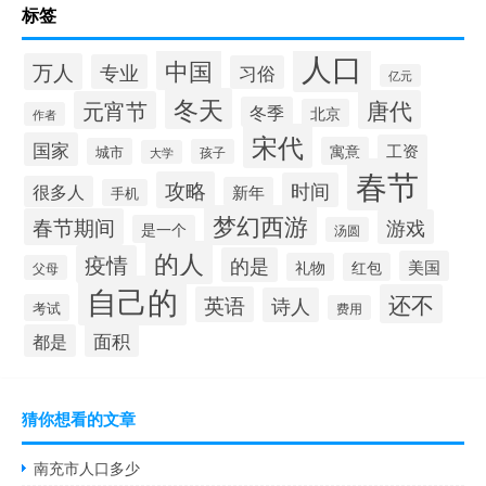
标签
人口
中国
万人
专业
习俗
亿元
冬天
唐代
元宵节
冬季
北京
作者
宋代
国家
工资
寓意
城市
孩子
大学
春节
攻略
时间
很多人
新年
手机
梦幻西游
春节期间
游戏
是一个
汤圆
的人
疫情
的是
美国
礼物
红包
父母
自己的
还不
英语
诗人
考试
费用
面积
都是
猜你想看的文章
南充市人口多少