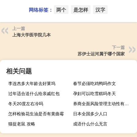
网络标签：
两个
是怎样
汉字
上一篇
上海大学医学院几本
下一篇
苏伊士运河属于哪个国家
相关问题
李连杰多大年龄去好莱坞
春节必须吃鸡鸭吗作文
过年适合送什么给亲戚红包
孕妇可以吃雪糕吗冬天
冬天20度左右冷吗
券商全面风险管理主动性有效性将增强
怎样检验花生油是否有黄曲霉
日本全国多少人口
猫捉老鼠 攻略
成语什么什么无言