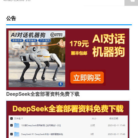
公告
DeepSeek全套部署资料免费下载