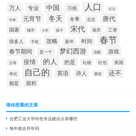
人口
中国
万人
专业
习俗
亿元
冬天
唐代
元宵节
冬季
北京
作者
宋代
国家
工资
寓意
城市
孩子
大学
春节
攻略
时间
很多人
新年
手机
梦幻西游
春节期间
游戏
是一个
汤圆
的人
疫情
的是
美国
礼物
红包
父母
自己的
还不
英语
诗人
考试
费用
面积
都是
猜你想看的文章
合肥工业大学特色专业建设点有哪些
每年都去拜年吗