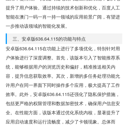
提升了用户体验。通过持续的技术创新和优化，百度人工
智能在澳门一码一肖一持一领域的应用前景广阔，有望进
一步推动该领域的智能化发展。
三、安卓版636.64.115的功能与特点
安卓版636.64.115在功能上进行了多项优化，特别针对用
户体验进行了深度调整。首先，该版本引入了智能推荐系
统，能够根据用户的浏览历史和偏好，精准推送相关内
容，提升信息获取效率。其次，新增的多任务处理功能允
许用户在同一界面下同时操作多个应用，极大提高了工作
效率。此外，安卓版636.64.115还强化了隐私保护措施，
包括更严格的权限管理和数据加密技术，确保用户信息安
全。在性能方面，该版本通过优化系统内核，显著提升了
应用启动速度和运行流畅度，减少了卡顿现象。总体而