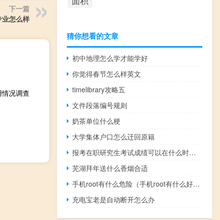
面积
下一篇
专业怎么样
猜你想看的文章
初中地理怎么学才能学好
你觉得春节怎么样英文
timelibrary攻略五
用情况调查
文件段落编号规则
奶茶单位什么梗
大学集体户口怎么迁回原籍
报考在职研究生考试成绩可以在什么时候查询
芜湖拜年送什么香烟合适
手机root有什么危险（手机root有什么好处）
充电宝老是自动断开怎么办