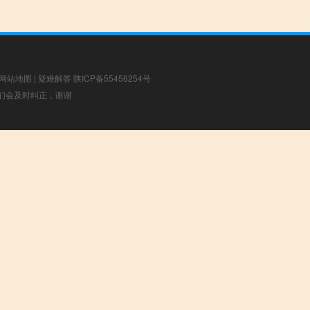
网站地图
|
疑难解答
陕ICP备55456254号
，我们会及时纠正，谢谢