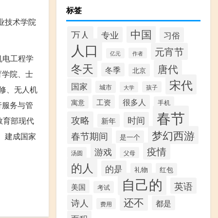
标签
业技术学院
中国
万人
专业
习俗
人口
元宵节
作者
亿元
机电工程学
冬天
唐代
冬季
北京
育学院、士
宋代
国家
城市
孩子
大学
修、无人机
工资
很多人
寓意
手机
行服务与管
春节
攻略
时间
教育部现代
新年
梦幻西游
春节期间
。建成国家
是一个
疫情
游戏
汤圆
父母
的人
的是
礼物
红包
自己的
英语
美国
考试
还不
诗人
都是
费用