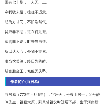
虽有七十期，十人无一二。
今我犹未悟，往往不适意。
胡为方寸间，不贮浩然气。
贫贱非不恶，道在何足避。
富贵非不爱，时来当自致。
所以达人心，外物不能累。
唯当饮美酒，终日陶陶醉。
斯言胜金玉，佩服无失坠。
作者简介(白居易)
白居易（772年－846年），字乐天，号香山居士，又号醉
吟先生，祖籍太原，到其曾祖父时迁居下邽，生于河南新