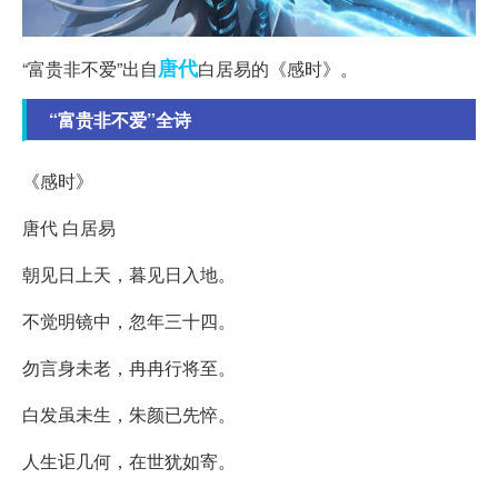
唐代
“富贵非不爱”出自
白居易的《感时》。
“富贵非不爱”全诗
《感时》
唐代 白居易
朝见日上天，暮见日入地。
不觉明镜中，忽年三十四。
勿言身未老，冉冉行将至。
白发虽未生，朱颜已先悴。
人生讵几何，在世犹如寄。