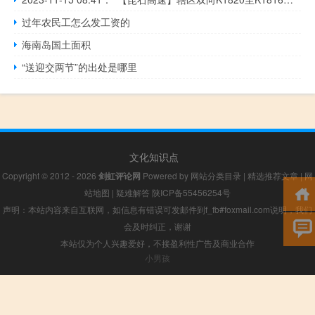
过年农民工怎么发工资的
海南岛国土面积
“送迎交两节”的出处是哪里
文化知识点
Copyright © 2012 - 2026
剑虹评论网
Powered by
网站分类目录
|
精选推荐文章
|
网
站地图
|
疑难解答
陕ICP备55456254号
声明：本站内容来自互联网，如信息有错误可发邮件到f_fb#foxmail.com说明，我们
会及时纠正，谢谢
本站仅为个人兴趣爱好，不接盈利性广告及商业合作
小男孩