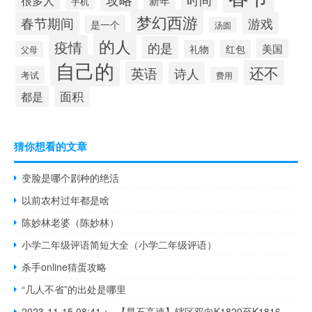
很多人
新年
手机
梦幻西游
春节期间
游戏
是一个
汤圆
的人
疫情
的是
美国
礼物
红包
父母
自己的
还不
英语
诗人
考试
费用
面积
都是
猜你想看的文章
变脸是哪个剧种的绝活
以前农村过年都是啥
陈妙林老婆（陈妙林）
小学二年级评语简短大全（小学二年级评语）
杀手online猜蛋攻略
“几人不省”的出处是哪里
2023-11-15 08:41： 【昆石高速】辖区双向K1820至K1816阳宗大桥边坡绿化施工，占用应急车道，提醒过往驾驶人该施工路段注意避让及行车安全。如车辆发生故障或交通事故，须遵循“车靠边，人撤离，快警示，即报警”，报警电话：0871--12122、0871--67207122、0871--67527122​​​