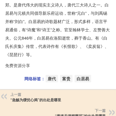
郑。是唐代伟大的现实主义诗人，唐代三大诗人之一。白
居易与元稹共同倡导新乐府运动，世称“元白”，与刘禹锡
并称“刘白”。白居易的诗歌题材广泛，形式多样，语言平
易通俗，有“诗魔”和“诗王”之称。官至翰林学士、左赞善大
夫。公元846年，白居易在洛阳逝世，葬于香山。有《白
氏长庆集》传世，代表诗作有《长恨歌》、《卖炭翁》、
《琵琶行》等。
免费资源分享
网络标签：
唐代
富贵
白居易
上一篇
“急觞为缓忧心捣”的出处是哪里
下一篇
“黄道天清拥珮珂”的出处是哪里