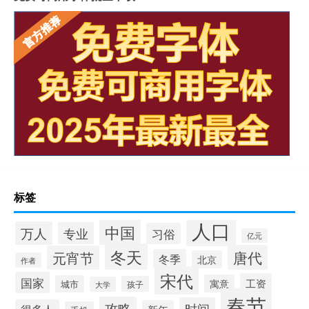
标签
人口
中国
万人
专业
习俗
亿元
冬天
唐代
元宵节
冬季
北京
作者
宋代
国家
工资
寓意
城市
孩子
大学
春节
攻略
时间