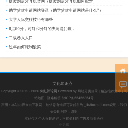
捷波朗蓝牙耳机官网（捷波朗蓝牙耳机如何配对）
助学贷款申请网站登录（助学贷款申请网站是什么?）
大学人际交往技巧有哪些
6点50分，时针和分针的夹角是( )度．
二战卷入人口
过年如何腌制酸菜
文化知识点
Copyright © 2012 - 2026
剑虹评论网
Powered by
网站分类目录
|
精选推荐文章
|
网
站地图
|
疑难解答
陕ICP备55456254号
声明：本站内容来自互联网，如信息有错误可发邮件到f_fb#foxmail.com说明，我们
会及时纠正，谢谢
本站仅为个人兴趣爱好，不接盈利性广告及商业合作
小男孩