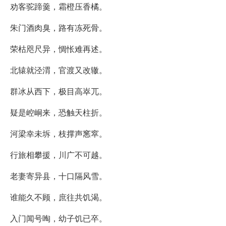
劝客驼蹄羹，霜橙压香橘。
朱门酒肉臭，路有冻死骨。
荣枯咫尺异，惆怅难再述。
北辕就泾渭，官渡又改辙。
群冰从西下，极目高崒兀。
疑是崆峒来，恐触天柱折。
河梁幸未坼，枝撑声窸窣。
行旅相攀援，川广不可越。
老妻寄异县，十口隔风雪。
谁能久不顾，庶往共饥渴。
入门闻号啕，幼子饥已卒。