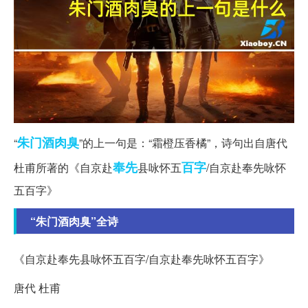
朱门酒肉臭
“
”的上一句是：“霜橙压香橘”，诗句出自唐代
奉先
百字
杜甫所著的《自京赴
县咏怀五
/自京赴奉先咏怀
五百字》
“朱门酒肉臭”全诗
《自京赴奉先县咏怀五百字/自京赴奉先咏怀五百字》
唐代 杜甫