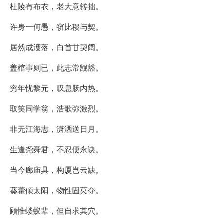
杜陵有布衣，老大意转拙。
许身一何愚，窃比稷与契。
居然成濩落，白首甘契阔。
盖棺事则已，此志常觊豁。
穷年忧黎元，叹息肠内热。
取笑同学翁，浩歌弥激烈。
非无江海志，潇洒送日月。
生逢尧舜君，不忍便永诀。
当今廊庙具，构厦岂云缺。
葵藿倾太阳，物性固莫夺。
顾惟蝼蚁辈，但自求其穴。