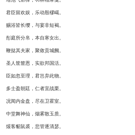
君臣留欢娱，乐动殷樛嶱。
赐浴皆长缨，与宴非短褐。
彤庭所分帛，本自寒女出。
鞭挞其夫家，聚敛贡城阙。
圣人筐篚恩，实欲邦国活。
臣如忽至理，君岂弃此物。
多士盈朝廷，仁者宜战栗。
况闻内金盘，尽在卫霍室。
中堂舞神仙，烟雾散玉质。
煖客貂鼠裘，悲管逐清瑟。