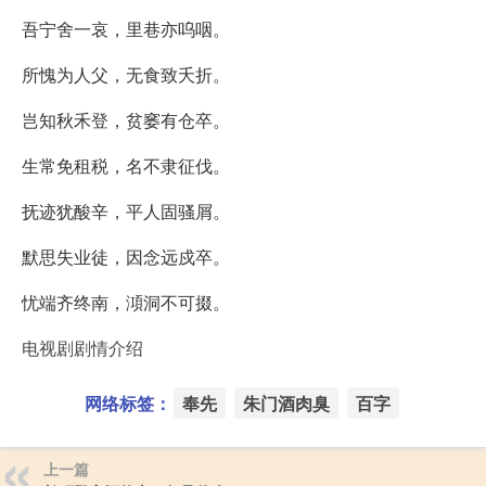
吾宁舍一哀，里巷亦呜咽。
所愧为人父，无食致夭折。
岂知秋禾登，贫窭有仓卒。
生常免租税，名不隶征伐。
抚迹犹酸辛，平人固骚屑。
默思失业徒，因念远戍卒。
忧端齐终南，澒洞不可掇。
电视剧剧情介绍
网络标签：
奉先
朱门酒肉臭
百字
上一篇