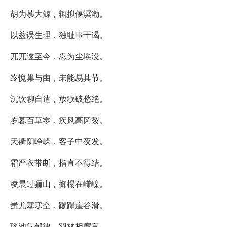
胡为慕大鲸，辄拟偃溟渤。
以兹误生理，独耻事干谒。
兀兀遂至今，忍为尘埃没。
终愧巢与由，未能易其节。
沉饮聊自遣，放歌破愁绝。
岁暮百草零，疾风高冈裂。
天衢阴峥嵘，客子中夜发。
霜严衣带断，指直不得结。
凌晨过骊山，御榻在嵽嵲。
蚩尤塞寒空，蹴蹋崖谷滑。
瑶池气郁律，羽林相摩戛。