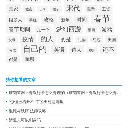
宋代
国家
工资
寓意
城市
孩子
大学
春节
攻略
时间
很多人
新年
手机
梦幻西游
春节期间
游戏
是一个
汤圆
的人
疫情
的是
美国
礼物
红包
父母
自己的
还不
英语
诗人
考试
费用
面积
都是
猜你想看的文章
谁知道网上办银行卡怎么办理的（谁知道网上办银行卡怎么办理）
“惊怪玉梅开不彻”的出处是哪里
混沌与秩序 法师攻略
清道夫可以刺身吗