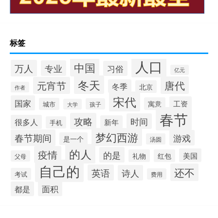
标签
人口
中国
万人
专业
习俗
亿元
冬天
唐代
元宵节
冬季
北京
作者
宋代
国家
工资
寓意
城市
孩子
大学
春节
攻略
时间
很多人
新年
手机
梦幻西游
春节期间
游戏
是一个
汤圆
的人
疫情
的是
美国
礼物
红包
父母
自己的
还不
英语
诗人
考试
费用
面积
都是