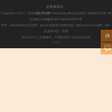
文化知识点
Copyright © 2012 - 2026
剑虹评论网
Powered by
网站分类目录
|
精选推荐文章
|
网
站地图
|
疑难解答
陕ICP备55456254号
声明：本站内容来自互联网，如信息有错误可发邮件到f_fb#foxmail.com说明，我们
会及时纠正，谢谢
本站仅为个人兴趣爱好，不接盈利性广告及商业合作
小男孩