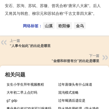
安石、苏洵、苏轼、苏辙、曾巩合称“唐宋八大家”。后人
又将其与韩愈、柳宗元和苏轼合称“千古文章四大家”。
网络标签：
山溪
欧阳修
金乌
上一篇
“人事今如此”的出处是哪里
下一篇
“金缕和杯曾有分”的出处是哪里
相关问题
女生小学生拜年视频教程
过年蒸馒头有什么味道
大年初二早上点灯吗
混沌模式攻略
g7 gdp
过年喝酒后遗症是
事业单位超过35岁可以报考吗
防火墙作用机理（防火墙作用）