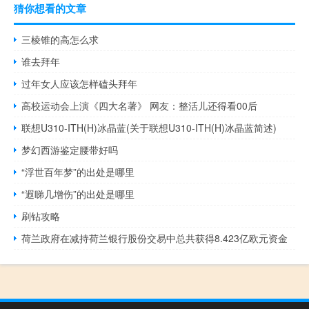
猜你想看的文章
三棱锥的高怎么求
谁去拜年
过年女人应该怎样磕头拜年
高校运动会上演《四大名著》 网友：整活儿还得看00后
联想U310-ITH(H)冰晶蓝(关于联想U310-ITH(H)冰晶蓝简述)
梦幻西游鉴定腰带好吗
“浮世百年梦”的出处是哪里
“遐睇几增伤”的出处是哪里
刷钻攻略
荷兰政府在减持荷兰银行股份交易中总共获得8.423亿欧元资金