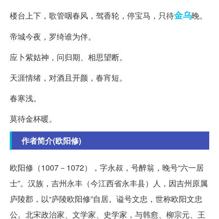
金乌
楼台上下，歌管咽春风，驾香轮，停宝马，只待
晚。
帝城今夜，罗绮谁为伴。
应卜紫姑神，问归期、相思望断。
天涯情绪，对酒且开颜，春宵短。
春寒浅。
莫待金杯暖。
作者简介(欧阳修)
欧阳修（1007－1072），字永叔，号醉翁，晚号“六一居
士”。汉族，吉州永丰（今江西省永丰县）人，因吉州原属
庐陵郡，以“庐陵欧阳修”自居。谥号文忠，世称欧阳文忠
公。北宋政治家、文学家、史学家，与韩愈、柳宗元、王