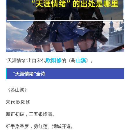
欧阳修
山溪
“天涯情绪”出自宋代
的《蓦
》。
“天涯情绪”全诗
《蓦山溪》
宋代 欧阳修
新正初破，三五银蟾满。
纤手染香罗，剪红莲、满城开遍。