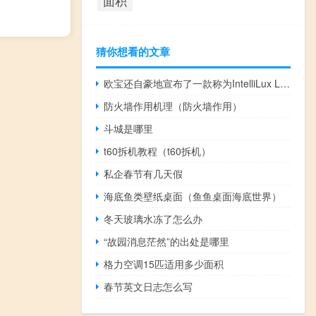
面积
猜你想看的文章
欧宝还自豪地宣布了一款称为IntelliLux LED的分段式LED矩阵大灯选项
防火墙作用机理（防火墙作用）
斗城是哪里
t60拆机教程（t60拆机）
私企春节有几天假
海底鱼类壁纸桌面（鱼鱼桌面海底世界）
冬天玻璃水冻了怎么办
“故园消息茫然”的出处是哪里
格力空调15匹适用多少面积
春节英文日志怎么写