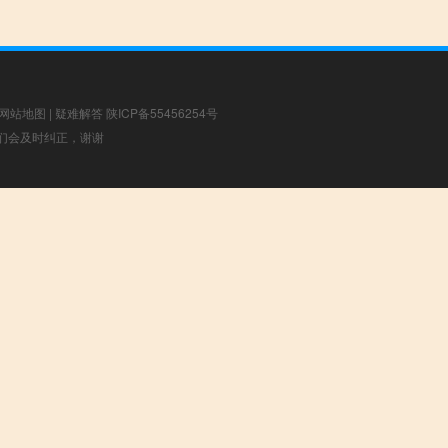
网站地图
|
疑难解答
陕ICP备55456254号
，我们会及时纠正，谢谢