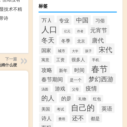
标签
显技术不精
带诗
中国
万人
专业
习俗
人口
元宵节
作者
亿元
冬天
唐代
冬季
北京
宋代
国家
城市
孩子
大学
下一篇
工资
很多人
寓意
手机
汤姆什么梗
春节
攻略
时间
新年
梦幻西游
春节期间
是一个
疫情
游戏
汤圆
父母
的人
的是
礼物
红包
自己的
英语
美国
考试
还不
诗人
都是
费用