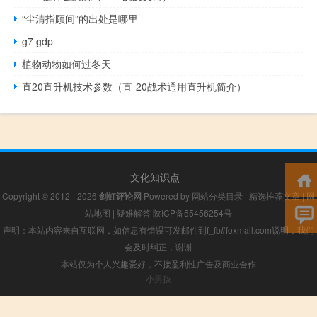
“尘清指顾间”的出处是哪里
g7 gdp
植物动物如何过冬天
直20直升机技术参数（直-20战术通用直升机简介）
文化知识点
Copyright © 2012 - 2026
剑虹评论网
Powered by
网站分类目录
|
精选推荐文章
|
网
站地图
|
疑难解答
陕ICP备55456254号
声明：本站内容来自互联网，如信息有错误可发邮件到f_fb#foxmail.com说明，我们
会及时纠正，谢谢
本站仅为个人兴趣爱好，不接盈利性广告及商业合作
小男孩