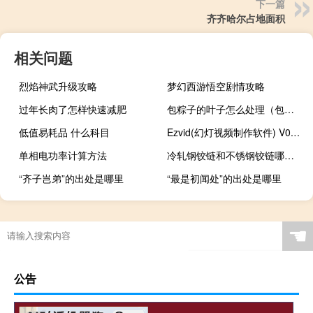
下一篇
齐齐哈尔占地面积
相关问题
烈焰神武升级攻略
梦幻西游悟空剧情攻略
过年长肉了怎样快速减肥
包粽子的叶子怎么处理（包粽子的叶子）
低值易耗品 什么科目
Ezvid(幻灯视频制作软件) V0.9.2.0 官方免费版（Ezvid(幻灯视频制作软件) V0.9.2.0 官方免费版功能简介）
单相电功率计算方法
冷轧钢铰链和不锈钢铰链哪个好
“齐子岂弟”的出处是哪里
“最是初闻处”的出处是哪里
☚
公告