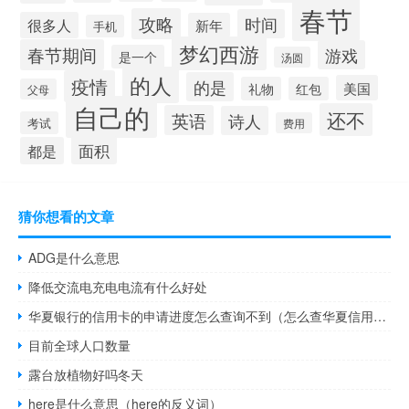
春节
攻略
时间
很多人
新年
手机
梦幻西游
春节期间
游戏
是一个
汤圆
的人
疫情
的是
美国
礼物
红包
父母
自己的
还不
英语
诗人
考试
费用
面积
都是
猜你想看的文章
ADG是什么意思
降低交流电充电电流有什么好处
华夏银行的信用卡的申请进度怎么查询不到（怎么查华夏信用卡申请进度）
目前全球人口数量
露台放植物好吗冬天
here是什么意思（here的反义词）