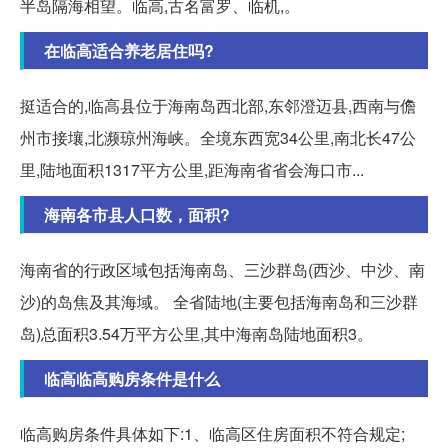
半岛隔海相望。临高,古名富罗、临机,。
在临高适合养老居住吗?
挺适合的,临高县位于海南岛西北部,东邻澄迈县,西南与儋
州市接壤,北濒琼州海峡。全境东西宽34公里,南北长47公
里,陆地面积1317平方公里,距海南省省会海口市...
海南各市县人口数，面积?
海南省的行政区域包括海南岛、三沙群岛(西沙、中沙、南
沙)的岛焦及其海域。 全省陆地(主要包括海南岛和三沙群
岛)总面积3.54万平方公里,其中海南岛陆地面积3。
临高临高购房条件是什么
临高购房条件具体如下:1、临高区住房面积不符合规定;