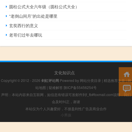
圆柱公式大全六年级（圆柱公式大全）
“老倒山间月”的出处是哪里
玄奘西行的意义
老哥们过年去哪玩
文化知识点
Copyright © 2012 - 2026
剑虹评论网
Powered by
网站分类目录
|
精选推荐文章
|
网
站地图
|
疑难解答
陕ICP备55456254号
声明：本站内容来自互联网，如信息有错误可发邮件到f_fb#foxmail.com说明，我们
会及时纠正，谢谢
本站仅为个人兴趣爱好，不接盈利性广告及商业合作
小男孩