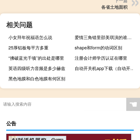
下一篇
各省土地面积
相关问题
小女拜年祝福语怎么说
爱情三角错里邵美琪演的谁（爱情三角错）
25厚铝板每平方多重
shape和form的动词区别
“拂破蓝光千顷”的出处是哪里
注册会计师学历认证在哪里
英语四级听力音频是多少赫兹
自动开关机app下载（自动开关机）
黑色地膜和白色地膜有何区别
☚
公告