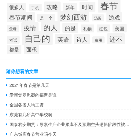
春节
攻略
时间
很多人
新年
手机
梦幻西游
春节期间
游戏
是一个
汤圆
的人
疫情
的是
美国
礼物
红包
父母
自己的
还不
英语
诗人
考试
费用
面积
都是
猜你想看的文章
2021年春节是第几天
爱新觉罗胤禵的福晋是谁
全国各省人均工资
东莞有几所高中学校啊
国泰君安期货：尿素生产企业累库不及预期空头逻辑阶段性被证伪
广东饭店春节营业吗今天