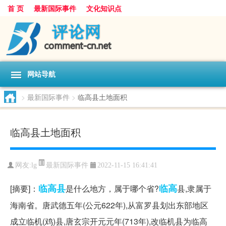
首 页
最新国际事件
文化知识点
网站导航
>
最新国际事件
>
临高县土地面积
临高县土地面积
最新国际事件
网友:
lg
2022-11-15 16:41:41
临高县
临高
[摘要]：
是什么地方，属于哪个省?
县,隶属于
海南省。唐武德五年(公元622年),从富罗县划出东部地区
成立临机(鸡)县,唐玄宗开元元年(713年),改临机县为临高