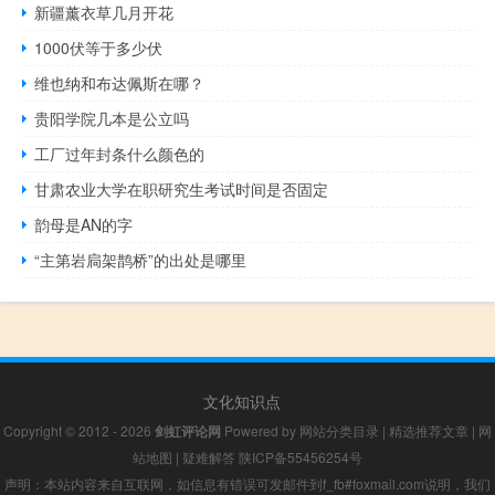
新疆薰衣草几月开花
1000伏等于多少伏
维也纳和布达佩斯在哪？
贵阳学院几本是公立吗
工厂过年封条什么颜色的
甘肃农业大学在职研究生考试时间是否固定
韵母是AN的字
“主第岩扃架鹊桥”的出处是哪里
文化知识点
Copyright © 2012 - 2026
剑虹评论网
Powered by
网站分类目录
|
精选推荐文章
|
网
站地图
|
疑难解答
陕ICP备55456254号
声明：本站内容来自互联网，如信息有错误可发邮件到f_fb#foxmail.com说明，我们