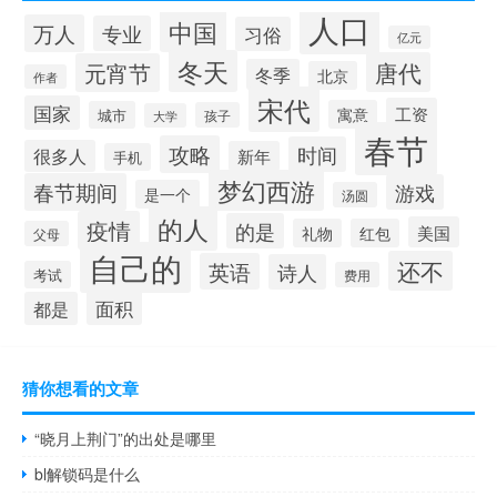
人口
中国
万人
专业
习俗
亿元
冬天
唐代
元宵节
冬季
北京
作者
宋代
国家
工资
寓意
城市
孩子
大学
春节
攻略
时间
很多人
新年
手机
梦幻西游
春节期间
游戏
是一个
汤圆
的人
疫情
的是
美国
礼物
红包
父母
自己的
还不
英语
诗人
考试
费用
面积
都是
猜你想看的文章
“晓月上荆门”的出处是哪里
bl解锁码是什么