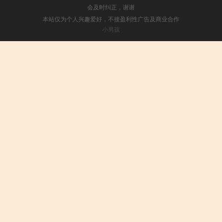
会及时纠正，谢谢
本站仅为个人兴趣爱好，不接盈利性广告及商业合作
小男孩