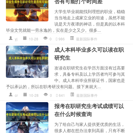
否有可能打个时间差
大学生毕业就能找到理想的职业，稳稳
当当地走上成家立业的坦途，虽然不能
说是天方夜谭的神话，但是真的以本科
毕业文凭就能一劳永逸的，实在是少之又少。很多...
yj
10-28
0
986
最新国际事件
成人本科毕业多久可以读在职
研究生
攻读在职研究生在学历方面没有过高要
求，具备专科及以上学历者均可参与其
中。成人本科毕业所获证书，国家也是
予以承认的，所以在职考研没有问题。接下来就大...
cr
10-28
0
641
最新国际事件
报考在职研究生考试成绩可以
在什么时候查询
为了给自己与家人提供更优质的生活，
很多人都在想办法拿到高薪，只有不断