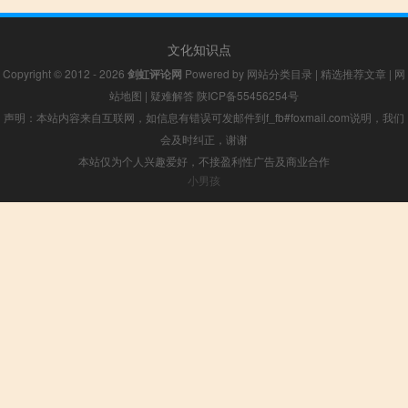
文化知识点
Copyright © 2012 - 2026
剑虹评论网
Powered by
网站分类目录
|
精选推荐文章
|
网
站地图
|
疑难解答
陕ICP备55456254号
声明：本站内容来自互联网，如信息有错误可发邮件到f_fb#foxmail.com说明，我们
会及时纠正，谢谢
本站仅为个人兴趣爱好，不接盈利性广告及商业合作
小男孩