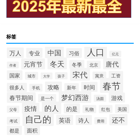
标签
人口
中国
万人
专业
习俗
亿元
冬天
唐代
元宵节
冬季
北京
作者
宋代
国家
工资
寓意
城市
孩子
大学
春节
攻略
时间
很多人
新年
手机
梦幻西游
春节期间
游戏
是一个
汤圆
的人
疫情
的是
美国
礼物
红包
父母
自己的
还不
英语
诗人
考试
费用
面积
都是