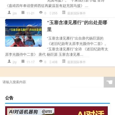
充国马援》。 “十乘戎行新节钺”全诗
《嘉靖四年奉诏督师西征再蒙温旨有赵充国马援》 ...
jzs
11-21
0
255
最新国际事件
“玉塞含凄见雁行”的出处是哪
里
“玉塞含凄见雁行”出自唐代杨巨源的
《述旧纪勋寄太原李光颜侍中二首》。
“玉塞含凄见雁行”全诗 《述旧纪勋寄太
原李光颜侍中二首》 唐代 杨巨源 玉塞含凄见雁...
jzy
11-17
0
408
最新国际事件
☚
公告