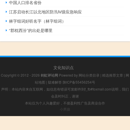
中国人口排名省份
江苏启动长江以北地区防汛Ⅳ级应急响应
林字组词好听名字（林字组词）
“郡枕西汾”的出处是哪里
文化知识点
Copyright © 2012 - 2026
剑虹评论网
Powered by
网站分类目录
|
精选推荐文章
|
网
站地图
|
疑难解答
陕ICP备55456254号
声明：本站内容来自互联网，如信息有错误可发邮件到f_fb#foxmail.com说明，我们
会及时纠正，谢谢
本站仅为个人兴趣爱好，不接盈利性广告及商业合作
小男孩