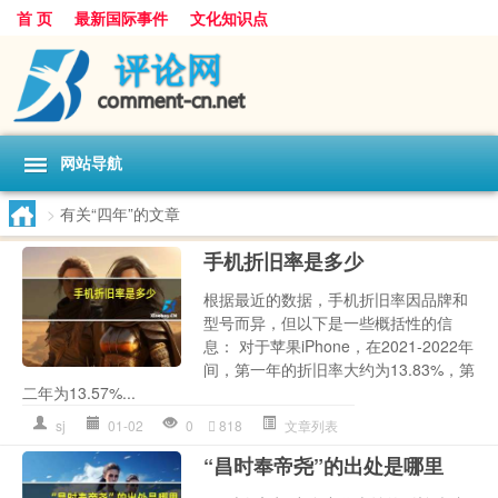
首 页
最新国际事件
文化知识点
网站导航
>
有关“四年”的文章
手机折旧率是多少
根据最近的数据，手机折旧率因品牌和
型号而异，但以下是一些概括性的信
息： 对于苹果iPhone，在2021-2022年
间，第一年的折旧率大约为13.83%，第
二年为13.57%...
sj
01-02
0
818
文章列表
“昌时奉帝尧”的出处是哪里