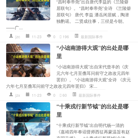
“昌时奉帝尧”出自唐代李益的《兰陵僻
居联句》。 “昌时奉帝尧”全诗 《兰陵僻
居联句》 唐代 李益 潘岳闲居赋，陶潜
独酌谣。 二贤成往事，三径是今朝。
——广...
jzc
11-23
0
196
最新国际事件
“小诎南游得大观”的出处是哪
里
“小诎南游得大观”出自宋代曾丰的《庆
元六年七月至儋耳问前守之政改元四年
罢归》。 “小诎南游得大观”全诗 《庆元
六年七月至儋耳问前守之政改元四年罢归》 宋...
jzx
11-23
0
60
最新国际事件
“十乘戎行新节钺”的出处是哪
里
“十乘戎行新节钺”出自明代杨一清的
《嘉靖四年奉诏督师西征再蒙温旨有赵