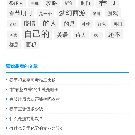
春节
攻略
时间
很多人
新年
手机
梦幻西游
春节期间
游戏
是一个
汤圆
的人
疫情
的是
美国
礼物
红包
父母
自己的
还不
英语
诗人
考试
费用
面积
都是
猜你想看的文章
春节和夏季高考难度比较
“惟有惹衣香”的出处是哪里
春节过后大蒜还能种吗农村
春节宝珠值多少钱
什么是提前批次？
有什么关于化学的专业比较好