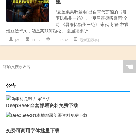
里
“夏屋渠渠听聚雨”出自宋代苏籀的《暑
雨忆衢州一绝》。 “夏屋渠渠听聚雨”全
诗 《暑雨忆衢州一绝》 宋代 苏籀 衣裳
俎豆信华风，酒圣茶颠倚独松。 夏屋渠渠听...
jzx
11-17
0
832
最新国际事件
☚
公告
DeepSeek全套部署资料免费下载
免费可商用字体批量下载