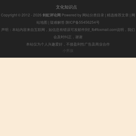
文化知识点
Copyright © 2012 - 2026
剑虹评论网
Powered by
网站分类目录
|
精选推荐文章
|
网
站地图
|
疑难解答
陕ICP备55456254号
声明：本站内容来自互联网，如信息有错误可发邮件到f_fb#foxmail.com说明，我们
会及时纠正，谢谢
本站仅为个人兴趣爱好，不接盈利性广告及商业合作
小男孩