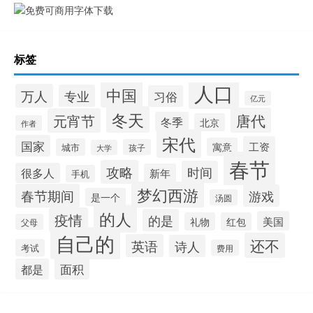
标签
人口
中国
万人
专业
习俗
亿元
冬天
唐代
元宵节
冬季
北京
作者
宋代
国家
工资
寓意
城市
孩子
大学
春节
攻略
时间
很多人
新年
手机
梦幻西游
春节期间
游戏
是一个
汤圆
的人
疫情
的是
美国
礼物
红包
父母
自己的
还不
英语
诗人
考试
费用
面积
都是