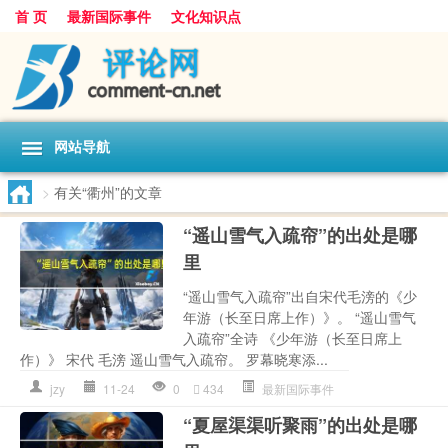
首 页
最新国际事件
文化知识点
网站导航
>
有关“衢州”的文章
“遥山雪气入疏帘”的出处是哪
里
“遥山雪气入疏帘”出自宋代毛滂的《少
年游（长至日席上作）》。 “遥山雪气
入疏帘”全诗 《少年游（长至日席上
作）》 宋代 毛滂 遥山雪气入疏帘。 罗幕晓寒添...
jzy
11-24
0
434
最新国际事件
“夏屋渠渠听聚雨”的出处是哪