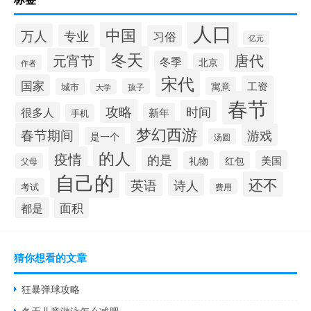
人口
中国
万人
专业
习俗
亿元
冬天
唐代
元宵节
冬季
北京
作者
宋代
国家
工资
寓意
城市
孩子
大学
春节
攻略
时间
很多人
新年
手机
梦幻西游
春节期间
游戏
是一个
汤圆
的人
疫情
的是
美国
礼物
红包
父母
自己的
还不
英语
诗人
考试
费用
面积
都是
猜你想看的文章
狂暴弹球攻略