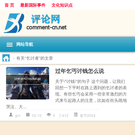
首 页
最新国际事件
文化知识点
网站导航
>
有关“乞讨者”的文章
过年乞丐讨钱怎么说
关于\"讨钱\"的句子 这个问题，让我们
回想一下平时在路上遇到的乞讨者的表
现。有些乞丐会采用一些非常激烈的方
式来引起路人的注意，比如在街头跪地
哭泣、大...
gnr
02-10
0
412
春节2024