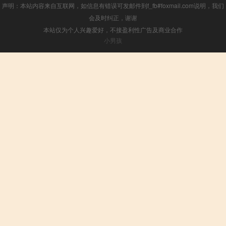
声明：本站内容来自互联网，如信息有错误可发邮件到f_fb#foxmail.com说明，我们
会及时纠正，谢谢
本站仅为个人兴趣爱好，不接盈利性广告及商业合作
小男孩