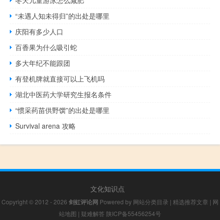
冬天儿童游泳怎么减肥
“未遇人知未得归”的出处是哪里
庆阳有多少人口
百香果为什么吸引蛇
多大年纪不能跟团
有登机牌就直接可以上飞机吗
湖北中医药大学研究生报名条件
“惯采药苗供野馔”的出处是哪里
Survival arena 攻略
文化知识点
Copyright © 2012 - 2026
剑虹评论网
Powered by
网站分类目录
|
精选推荐文章
|
网
站地图
|
疑难解答
陕ICP备55456254号