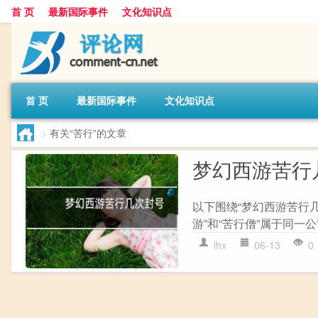
首 页
最新国际事件
文化知识点
首 页
最新国际事件
文化知识点
>
有关“苦行”的文章
梦幻西游苦行
以下围绕“梦幻西游苦行几
游”和“苦行僧”属于同一公
lhx
06-13
0