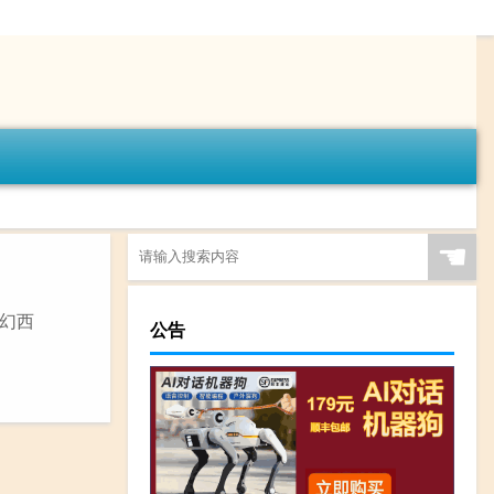
☚
梦幻西
公告