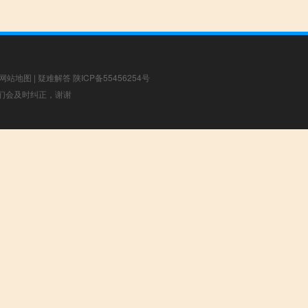
网站地图
|
疑难解答
陕ICP备55456254号
，我们会及时纠正，谢谢