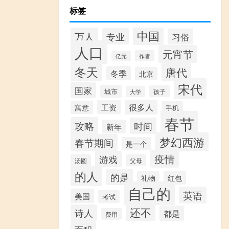
标签
中国
万人
专业
习俗
人口
元宵节
作者
亿元
冬天
唐代
冬季
北京
宋代
国家
城市
孩子
大学
工资
很多人
寓意
手机
春节
攻略
时间
新年
梦幻西游
春节期间
是一个
疫情
游戏
汤圆
父母
的人
的是
礼物
红包
自己的
英语
美国
考试
还不
诗人
都是
费用