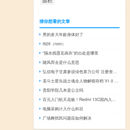
面积
猜你想看的文章
男的多大年龄身体好了
i929（rom）
“隔水残霞见画衣”的出处是哪里
随风而去是什么意思
弘信电子甘肃参设绿色算力公司 注册资本1亿元
圣斗士星矢战士魂全人物解锁存档 V1.0 绿色免费版（圣斗士星矢战士魂全人物解锁存档 V1.0 绿色免费版功能简介）
贵阳学院几本是公立吗
百元入门机天花板！Redmi 13C国内入网：升级侧边指纹+高刷屏
电脑采购计入什么科目
广场舞扰民问题应如何解决