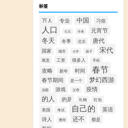
标签
中国
万人
专业
习俗
人口
元宵节
作者
亿元
冬天
唐代
冬季
北京
宋代
国家
城市
孩子
大学
工资
很多人
寓意
手机
春节
攻略
时间
新年
梦幻西游
春节期间
是一个
疫情
游戏
汤圆
父母
的人
的是
礼物
红包
自己的
英语
美国
考试
还不
诗人
都是
费用