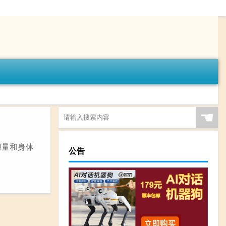
☚
胆量和身体
公告