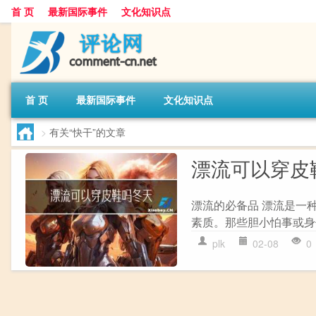
首 页
最新国际事件
文化知识点
首 页
最新国际事件
文化知识点
>
有关“快干”的文章
漂流可以穿皮
漂流的必备品 漂流是一
素质。那些胆小怕事或身
plk
02-08
0