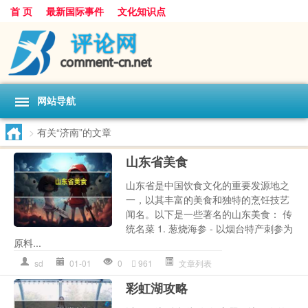
首 页
最新国际事件
文化知识点
网站导航
>
有关“济南”的文章
山东省美食
山东省是中国饮食文化的重要发源地之
一，以其丰富的美食和独特的烹饪技艺
闻名。以下是一些著名的山东美食： 传
统名菜 1. 葱烧海参 - 以烟台特产刺参为
原料...
sd
01-01
0
961
文章列表
彩虹湖攻略