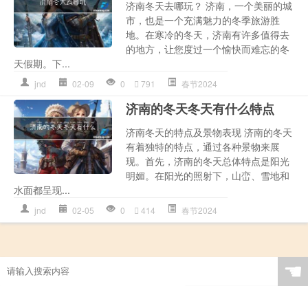
济南冬天去哪玩？ 济南，一个美丽的城
市，也是一个充满魅力的冬季旅游胜
地。在寒冷的冬天，济南有许多值得去
的地方，让您度过一个愉快而难忘的冬
天假期。下...
jnd
02-09
0
791
春节2024
济南的冬天冬天有什么特点
济南冬天的特点及景物表现 济南的冬天
有着独特的特点，通过各种景物来展
现。首先，济南的冬天总体特点是阳光
明媚。在阳光的照射下，山峦、雪地和
水面都呈现...
jnd
02-05
0
414
春节2024
☚