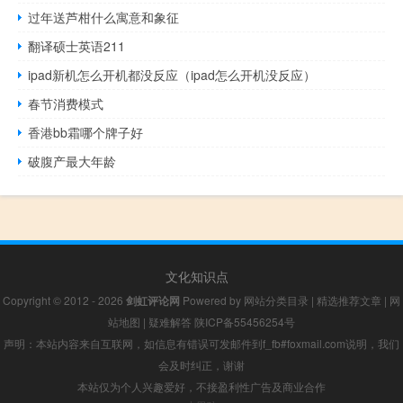
过年送芦柑什么寓意和象征
翻译硕士英语211
ipad新机怎么开机都没反应（ipad怎么开机没反应）
春节消费模式
香港bb霜哪个牌子好
破腹产最大年龄
文化知识点
Copyright © 2012 - 2026
剑虹评论网
Powered by
网站分类目录
|
精选推荐文章
|
网
站地图
|
疑难解答
陕ICP备55456254号
声明：本站内容来自互联网，如信息有错误可发邮件到f_fb#foxmail.com说明，我们
会及时纠正，谢谢
本站仅为个人兴趣爱好，不接盈利性广告及商业合作