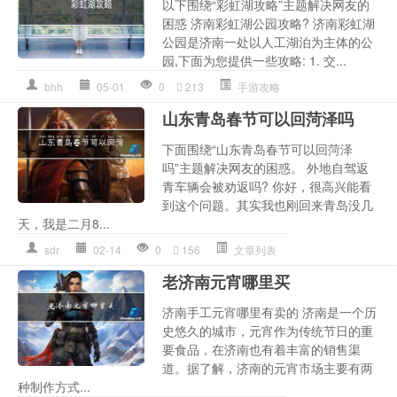
以下围绕“彩虹湖攻略”主题解决网友的
困惑 济南彩虹湖公园攻略? 济南彩虹湖
公园是济南一处以人工湖泊为主体的公
园,下面为您提供一些攻略: 1. 交...
bhh
05-01
0
213
手游攻略
山东青岛春节可以回菏泽吗
下面围绕“山东青岛春节可以回菏泽
吗”主题解决网友的困惑。 外地自驾返
青车辆会被劝返吗? 你好，很高兴能看
到这个问题。其实我也刚回来青岛没几
天，我是二月8...
sdr
02-14
0
156
文章列表
老济南元宵哪里买
济南手工元宵哪里有卖的 济南是一个历
史悠久的城市，元宵作为传统节日的重
要食品，在济南也有着丰富的销售渠
道。据了解，济南的元宵市场主要有两
种制作方式...