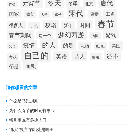
冬天
唐代
元宵节
冬季
北京
作者
宋代
国家
工资
寓意
城市
孩子
大学
春节
攻略
时间
很多人
新年
手机
梦幻西游
春节期间
游戏
是一个
汤圆
的人
疫情
的是
美国
礼物
红包
父母
自己的
还不
英语
诗人
考试
费用
面积
都是
猜你想看的文章
什么是马氏规则
为什么春节的时间特别长
锦州市区有多少人口
“银涛东注”的出处是哪里