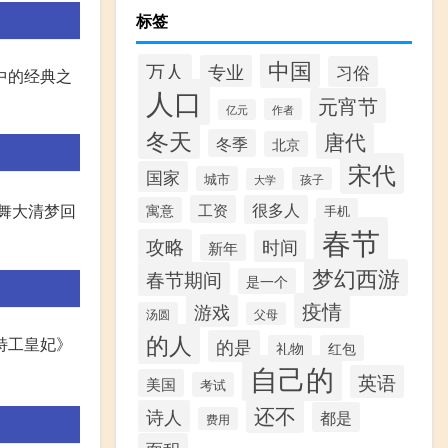
标签
中国
万人
专业
习俗
中的经典之
人口
元宵节
作者
亿元
冬天
唐代
冬季
北京
宋代
国家
城市
孩子
大学
工资
很多人
舞大清梦回
寓意
手机
春节
攻略
时间
新年
梦幻西游
春节期间
是一个
疫情
游戏
汤圆
父母
的人
处特工皇妃》
的是
礼物
红包
自己的
英语
美国
考试
还不
诗人
都是
费用