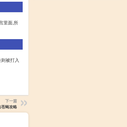
宫里面,所
轻则被打入
下一篇
粘苍蝇攻略