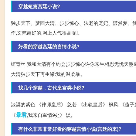
穿越短篇宫廷小说?
独步天下、梦回大清、步步惊心、法老的宠妃、潇然梦、我
作,文笔超好的,网上人气很高呢!。
好看的穿越宫廷的言情小说?
绾青丝 我和大清有个约会步步惊心许你来生相思无忧天赐
大清独步天下再生缘:我的温柔暴。
找几个穿越，古代皇宫类小说?
淡漠的紫色-《律师皇后》 悠若-《出轨皇后》 枫风-《傻子
暴君
《
,我来自军情9处》 淡。
有什么非常非常好看的穿越言情小说(宫廷的来)?