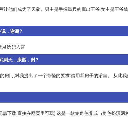
的阵营让他们成为了天敌。男主是手握重兵的庶出王爷 女主是王爷
小说，谢谢?
 暴君诱妃入宫
武则天，康熙，封?
了我的房门,对我提出了一个奇怪的要求:借用我房子的浴室。 从此
需下载,直接在网页里可玩),这是一款集角色养成与角色扮演两