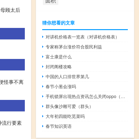
面积
嫡母顾太后
猜你想看的文章
对讲机价格表一览表（对讲机价格表）
专家称茅台涨价符合股民利益
富士康是什么
封闭阁楼攻略
中国的人口排世界第几
我便怪事不离
春节小葱会涨吗
手机锁屏出现热点资讯怎么关闭oppo（手机锁屏出现热点资讯）
群头像沙雕可爱（群头）
大年初四能吃苋菜吗
种流行要素
春节知识英语