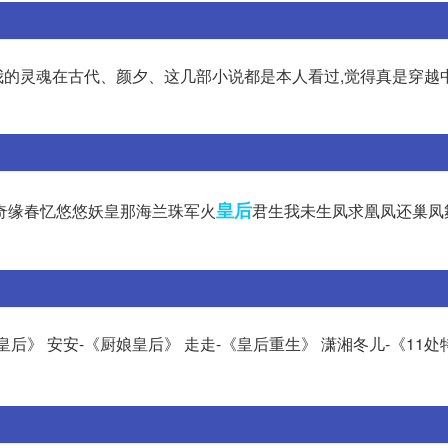
的灵魂在古代、颜夕、这几部小说都是本人看过,觉得真是穿越
皇后
奇缘春忆悠悠妖皇那海兰珠军火
君生我未生凤求凰凤还巢凤
皇后》 安安-《厨娘皇后》 走走-《皇后重生》 潇湘冬儿-《11