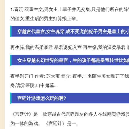
1.青沅 双重生文,男女主上辈子并无交集,只是他们所在
的侄女,重生后的男主打算报上辈。
穿越古代皇宫,女主魂穿,成不受宠的妃子男主是皇上的
再生缘,我的温柔暴君 暴君诱妃入宫 再生缘,我的温柔暴君
女主穿越玄幻世界的皇宫，生的孩子都是皇帝转世比如
夜半别开门 作者: 苏大宝 简介: 夜半,一名陌生美女敲开
身,诡异医院,山中鬼墓...
宫廷计游戏怎么玩的啊?
《宫廷计》是一款穿越古代宫廷题材的多人在线网页游戏(无
为一体的游戏。 《宫廷计》是一。