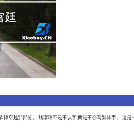
砍掉穿越那部分。 魏璎珞不是不认字,而是不会写繁体字。 这是