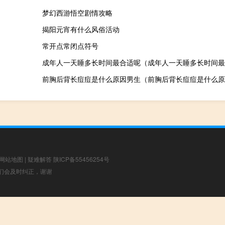
梦幻西游悟空剧情攻略
揭阳元宵有什么风俗活动
常开点常闭点符号
成年人一天睡多长时间最合适呢（成年人一天睡多长时间最
前胸后背长痘痘是什么原因男生（前胸后背长痘痘是什么原
网站地图
|
疑难解答
陕ICP备55456254号
，我们会及时纠正，谢谢