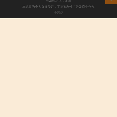
会及时纠正，谢谢
本站仅为个人兴趣爱好，不接盈利性广告及商业合作
小男孩