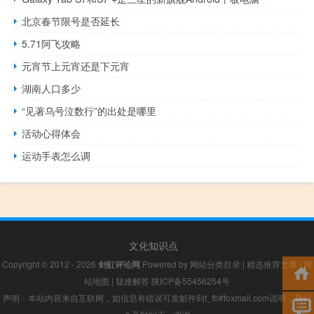
北京春节限号是否延长
5.71阿飞攻略
元宵节上元宵还是下元宵
湖南人口多少
“见著乌号泣数行”的出处是哪里
活动心得体会
运动手表怎么调
文化知识点
Copyright © 2012 - 2026
剑虹评论网
Powered by
网站分类目录
|
精选推荐文章
|
网
站地图
|
疑难解答
陕ICP备55456254号
声明：本站内容来自互联网，如信息有错误可发邮件到f_fb#foxmail.com说明，我们