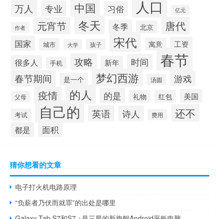
人口
中国
万人
专业
习俗
亿元
冬天
唐代
元宵节
冬季
北京
作者
宋代
国家
工资
寓意
城市
孩子
大学
春节
攻略
时间
很多人
新年
手机
梦幻西游
春节期间
游戏
是一个
汤圆
的人
疫情
的是
美国
礼物
红包
父母
自己的
还不
英语
诗人
考试
费用
面积
都是
猜你想看的文章
电子打火机电路原理
“负薪者乃伏而就罪”的出处是哪里
Galaxy Tab S7和S7 +是三星的新旗舰Android平板电脑