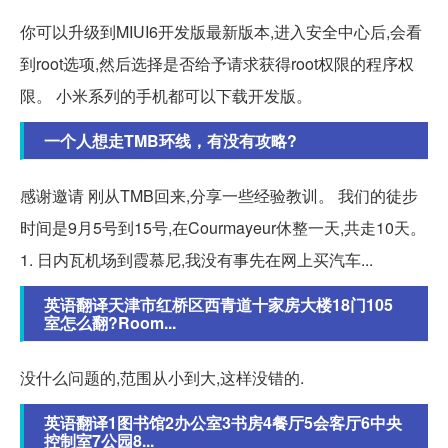
你可以升级到MIUI6开发版最新版本,进入安全中心后,会看
到root选项,然后选择是否给予请求获得root权限的程序权
限。 小米系列的手机都可以下载开发版。
一个人想走TMB环线，有没有攻略?
感谢邀请 刚从TMB回来,分享一些经验教训。 我们的徒步
时间是9月5号到15号,在Courmayeur休整一天,共走10天。
1. 日内瓦机场到霞慕尼,我没有事先在网上买汽车...
英语翻译天津市红桥区西青道十家房大楼18门105
室怎么翻?Room...
没什么问题的,范围从小到大,这样没错的.
英语翻译1图书馆2办公室3书房4餐厅5会客厅6中央
控制室7公园8...