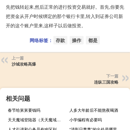
先把钱转起来,然后正常的进行投资交易就好。首先,你要先
把资金从开户时候绑定的那个银行卡里,转入到证券公司新
开的这个账户里来,这样子以后做投资。
网络标签：
存款
操作
都是
上一篇
沙城攻略高爆
下一篇
连纵三国攻略
相关问题
春节给舅舅要钱吗
人多大年龄后不能熬夜喝酒
天天魔域登陆器（天天魔域私服）
小学编程有必要吗
人才引进和公务员有啥区别
“清影日萧萧”的出处是哪里