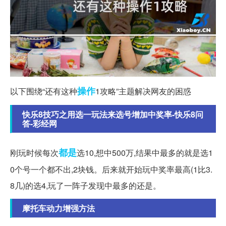
操作
以下围绕“还有这种
1攻略”主题解决网友的困惑
快乐8技巧之用选一玩法来选号增加中奖率-快乐8问
答-彩经网
都是
刚玩时候每次
选10,想中500万,结果中最多的就是选1
0个号一个都不出,2块钱。后来就开始玩中奖率最高(1比3.
8几)的选4,玩了一阵子发现中最多的还是。
摩托车动力增强方法