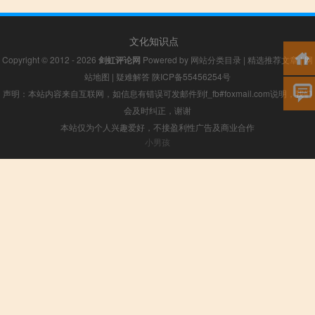
文化知识点
Copyright © 2012 - 2026
剑虹评论网
Powered by
网站分类目录
|
精选推荐文章
|
网
站地图
|
疑难解答
陕ICP备55456254号
声明：本站内容来自互联网，如信息有错误可发邮件到f_fb#foxmail.com说明，我们
会及时纠正，谢谢
本站仅为个人兴趣爱好，不接盈利性广告及商业合作
小男孩