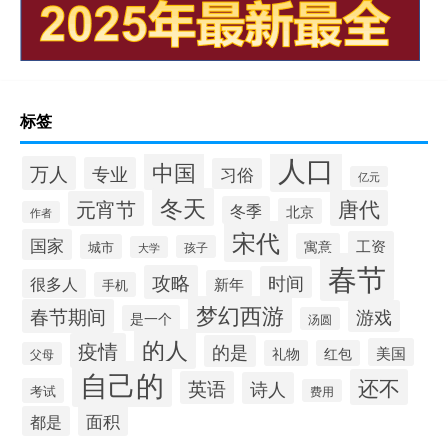
标签
人口
中国
万人
专业
习俗
亿元
冬天
唐代
元宵节
冬季
北京
作者
宋代
国家
工资
寓意
城市
孩子
大学
春节
攻略
时间
很多人
新年
手机
梦幻西游
春节期间
游戏
是一个
汤圆
的人
疫情
的是
美国
礼物
红包
父母
自己的
还不
英语
诗人
考试
费用
面积
都是