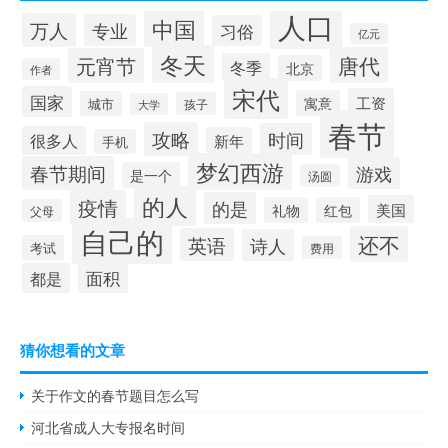
人口
中国
万人
专业
习俗
亿元
冬天
唐代
元宵节
冬季
北京
作者
宋代
国家
工资
寓意
城市
孩子
大学
春节
攻略
时间
很多人
新年
手机
梦幻西游
春节期间
游戏
是一个
汤圆
的人
疫情
的是
美国
礼物
红包
父母
自己的
还不
英语
诗人
考试
费用
面积
都是
猜你想看的文章
关于作文的春节题目怎么写
河北省成人大专报名时间