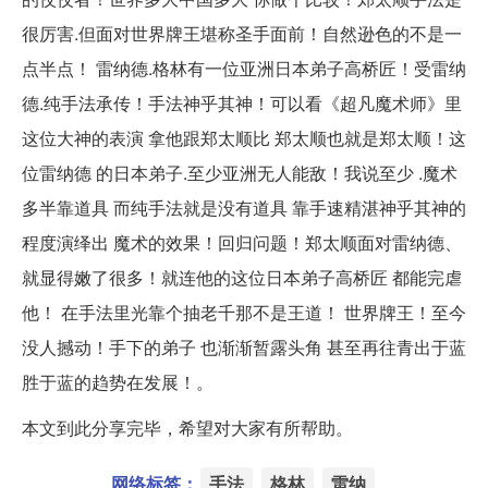
很厉害.但面对世界牌王堪称圣手面前！自然逊色的不是一
点半点！ 雷纳德.格林有一位亚洲日本弟子高桥匠！受雷纳
德.纯手法承传！手法神乎其神！可以看《超凡魔术师》里
这位大神的表演 拿他跟郑太顺比 郑太顺也就是郑太顺！这
位雷纳德 的日本弟子.至少亚洲无人能敌！我说至少 .魔术
多半靠道具 而纯手法就是没有道具 靠手速精湛神乎其神的
程度演绎出 魔术的效果！回归问题！郑太顺面对雷纳德、
就显得嫩了很多！就连他的这位日本弟子高桥匠 都能完虐
他！ 在手法里光靠个抽老千那不是王道！ 世界牌王！至今
没人撼动！手下的弟子 也渐渐暂露头角 甚至再往青出于蓝
胜于蓝的趋势在发展！。
本文到此分享完毕，希望对大家有所帮助。
网络标签：
手法
格林
雷纳