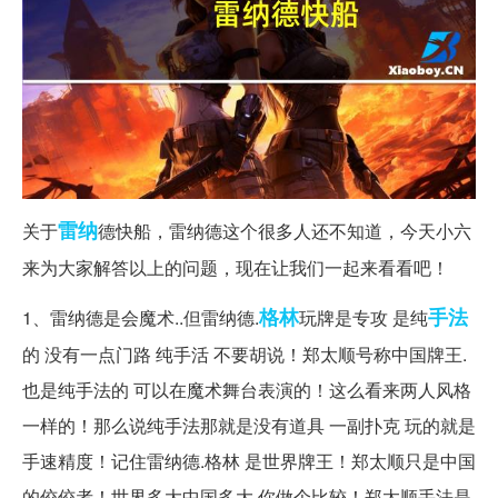
雷纳
关于
德快船，雷纳德这个很多人还不知道，今天小六
来为大家解答以上的问题，现在让我们一起来看看吧！
格林
手法
1、雷纳德是会魔术..但雷纳德.
玩牌是专攻 是纯
的 没有一点门路 纯手活 不要胡说！郑太顺号称中国牌王.
也是纯手法的 可以在魔术舞台表演的！这么看来两人风格
一样的！那么说纯手法那就是没有道具 一副扑克 玩的就是
手速精度！记住雷纳德.格林 是世界牌王！郑太顺只是中国
的佼佼者！世界多大中国多大 你做个比较！郑太顺手法是