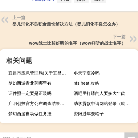
上一篇
婴儿消化不良积食最快解决方法（婴儿消化不良怎么办）
下一篇
wow战士比较好听的名字（wow好听的战士名字）
相关问题
宜昌市应急管理局(关于宜昌市应急管理局简述)
冬天宁夏冷吗
梦幻西游青龙药哪里有
nfs heat 攻略
证件照一定要是正装吗
酒吧里打碟的人要多大年龄
启明创投官方公布调查结果：三位投资人受到处分
助学贷款申请网站登录（助学贷款申请网站是什么?）
梦幻西游自动做任务挂
资阳过年耍啥子