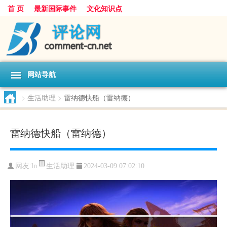
首 页
最新国际事件
文化知识点
网站导航
>
生活助理
>
雷纳德快船（雷纳德）
雷纳德快船（雷纳德）
生活助理
网友:
ln
2024-03-09 07:02:10