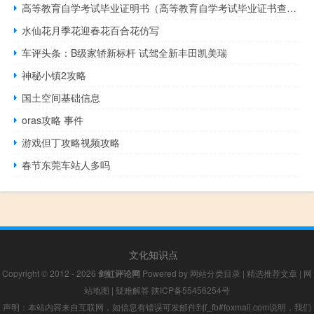
高等教育自学考试毕业证明书（高等教育自学考试毕业证书查询）
水仙花月季花迎春花百合花仿写
车评头条：B级家轿新标杆 试驾全新丰田凯美瑞
神秘小镇2攻略
国土空间基础信息
oras攻略 事件
游戏但丁攻略视频攻略
春节东莞车站人多吗
文化知识点
Copyright © 2012 - 2026
剑虹评论网
Powered by
网站分类目录
|
精选推荐文章
|
网
站地图
|
疑难解答
陕ICP备55456254号
声明：本站内容来自互联网，如信息有错误可发邮件到f_fb#foxmail.com说明，我们