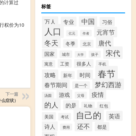
的计算过
标签
中国
万人
专业
习俗
行权价为10
人口
元宵节
作者
亿元
冬天
唐代
冬季
北京
宋代
国家
城市
孩子
大学
工资
很多人
寓意
手机
春节
攻略
时间
新年
梦幻西游
春节期间
是一个
疫情
游戏
下一篇
汤圆
父母
什么症状）
的人
的是
礼物
红包
自己的
英语
美国
考试
还不
诗人
都是
费用