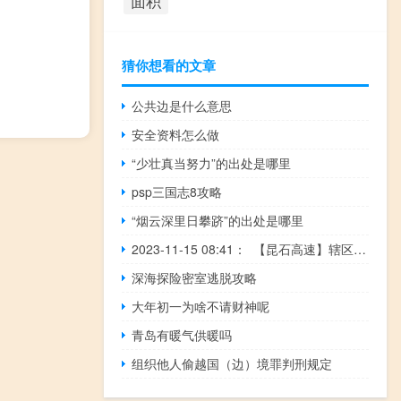
面积
猜你想看的文章
公共边是什么意思
安全资料怎么做
“少壮真当努力”的出处是哪里
psp三国志8攻略
“烟云深里日攀跻”的出处是哪里
2023-11-15 08:41： 【昆石高速】辖区双向K1820至K1816阳宗大桥边坡绿化施工，占用应急车道，提醒过往驾驶人该施工路段注意避让及行车安全。如车辆发生故障或交通事故，须遵循“车靠边，人撤离，快警示，即报警”，报警电话：0871--12122、0871--67207122、0871--67527122​​​
深海探险密室逃脱攻略
大年初一为啥不请财神呢
青岛有暖气供暖吗
组织他人偷越国（边）境罪判刑规定