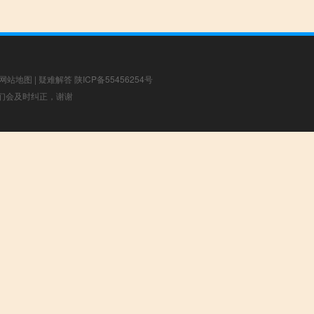
网站地图
|
疑难解答
陕ICP备55456254号
，我们会及时纠正，谢谢