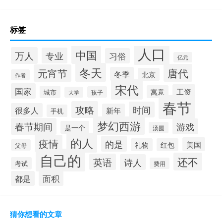
标签
人口
中国
万人
专业
习俗
亿元
冬天
唐代
元宵节
冬季
北京
作者
宋代
国家
工资
寓意
城市
孩子
大学
春节
攻略
时间
很多人
新年
手机
梦幻西游
春节期间
游戏
是一个
汤圆
的人
疫情
的是
美国
礼物
红包
父母
自己的
还不
英语
诗人
考试
费用
面积
都是
猜你想看的文章