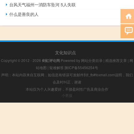
台风天气福州一消防车坠河 5人失联
什么是善良的人
文化知识点
Copyright © 2012 - 2026
剑虹评论网
Powered by
网站分类目录
|
精选推荐文章
|
网
站地图
|
疑难解答
陕ICP备55456254号
声明：本站内容来自互联网，如信息有错误可发邮件到f_fb#foxmail.com说明，我们
会及时纠正，谢谢
本站仅为个人兴趣爱好，不接盈利性广告及商业合作
小男孩