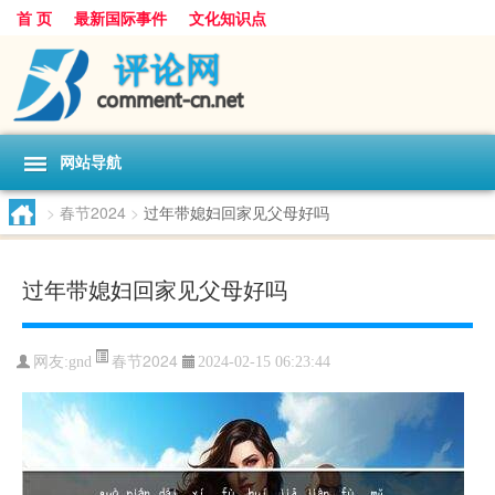
首 页
最新国际事件
文化知识点
网站导航
>
春节2024
>
过年带媳妇回家见父母好吗
过年带媳妇回家见父母好吗
春节2024
网友:
gnd
2024-02-15 06:23:44