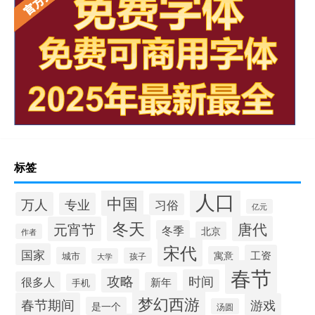
标签
人口
中国
万人
专业
习俗
亿元
冬天
唐代
元宵节
冬季
北京
作者
宋代
国家
工资
寓意
城市
孩子
大学
春节
攻略
时间
很多人
新年
手机
梦幻西游
春节期间
游戏
是一个
汤圆