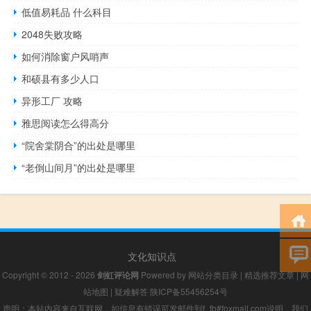
低值易耗品 什么科目
2048失败攻略
如何消除窗户风哨声
和硕县有多少人口
异形工厂 攻略
雅思阅读怎么得高分
“院舍棠阴合”的出处是哪里
“老倒山间月”的出处是哪里
文化知识点
Copyright © 2012 - 2026
剑虹评论网
Powered by
网站分类目录
|
精选推荐文章
|
网
站地图
|
疑难解答
陕ICP备55456254号
声明：本站内容来自互联网，如信息有错误可发邮件到f_fb#foxmail.com说明，我们