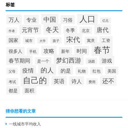
标签
人口
中国
万人
专业
习俗
亿元
冬天
唐代
元宵节
冬季
北京
作者
宋代
国家
工资
寓意
城市
孩子
大学
春节
攻略
时间
很多人
新年
手机
梦幻西游
春节期间
游戏
是一个
汤圆
的人
疫情
的是
美国
礼物
红包
父母
自己的
还不
英语
诗人
考试
费用
面积
都是
猜你想看的文章
一线城市平均收入