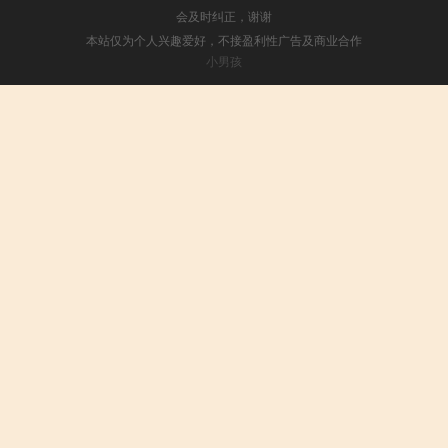
会及时纠正，谢谢
本站仅为个人兴趣爱好，不接盈利性广告及商业合作
小男孩