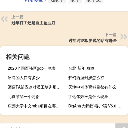
上一篇
过年打工还是自主创业好
下一篇
过年时吃饭要说的话有哪些
相关问题
2020全国百强区gdp一览表
台北 新年 攻略
冰岛的人口有多少
梦幻西游封妖怎么打
酒店PA部应该对员工培训那些内容
天津中考体育科目都有什么
元宵节第一个习俗
丁达尔效应是什么现象
庆熙大学中文mba项目在哪个校区
BigAnt(大蚂蚁)客户端 V5.0 官方版（BigAnt(大蚂蚁)客户端 V5.0 官方版功能简介）