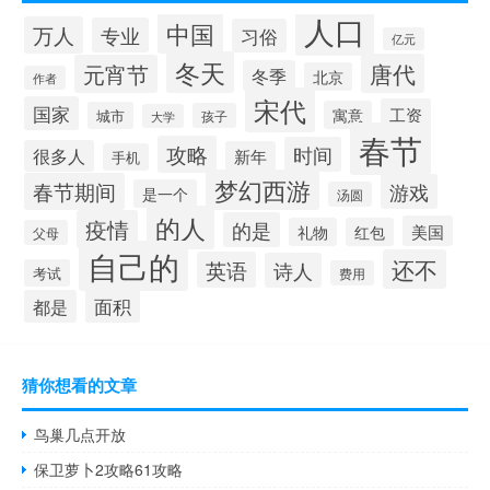
人口
中国
万人
专业
习俗
亿元
冬天
唐代
元宵节
冬季
北京
作者
宋代
国家
工资
寓意
城市
孩子
大学
春节
攻略
时间
很多人
新年
手机
梦幻西游
春节期间
游戏
是一个
汤圆
的人
疫情
的是
美国
礼物
红包
父母
自己的
还不
英语
诗人
考试
费用
面积
都是
猜你想看的文章
鸟巢几点开放
保卫萝卜2攻略61攻略