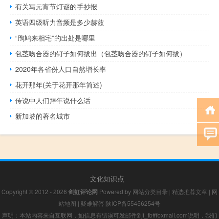
有关写元宵节灯谜的手抄报
英语四级听力音频是多少赫兹
“鳲鸠来相宅”的出处是哪里
包茎吻合器的钉子如何拔出（包茎吻合器的钉子如何拔）
2020年各省份人口自然增长率
花开那年(关于花开那年简述)
传说中人们拜年说什么话
新加坡的著名城市
文化知识点
Copyright © 2012 - 2026
剑虹评论网
Powered by
网站分类目录
|
精选推荐文章
|
网
站地图
|
疑难解答
陕ICP备55456254号
声明：本站内容来自互联网，如信息有错误可发邮件到f_fb#foxmail.com说明，我们