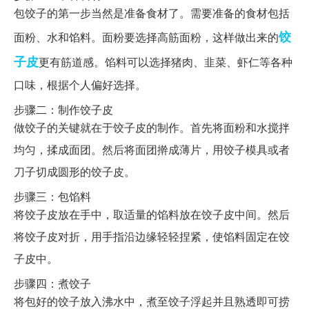
包饺子的第一步当然是准备食材了。需要准备的食材包括
饺
面粉、水和馅料。面粉要选择高筋面粉，这样做出来的
子皮
更有筋道感。馅料可以选择猪肉、韭菜、虾仁等各种
口味，根据个人偏好选择。
步骤二：制作饺子皮
做饺子的关键就在于饺子皮的制作。首先将面粉和水搅拌
均匀，揉成面团。然后将面团擀成薄片，用饺子模具或者
刀子切成圆形的饺子皮。
步骤三：包馅料
将饺子皮放在手中，取适量的馅料放在饺子皮中间。然后
将饺子皮对折，用手指沿边缘轻轻捏紧，使馅料固定在饺
子皮中。
步骤四：煮饺子
将包好的饺子放入沸水中，煮至饺子浮起并且熟透即可捞