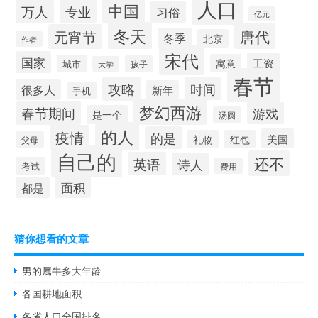
人口
中国
万人
专业
习俗
亿元
冬天
唐代
元宵节
冬季
北京
作者
宋代
国家
工资
寓意
城市
孩子
大学
春节
攻略
时间
很多人
新年
手机
梦幻西游
春节期间
游戏
是一个
汤圆
的人
疫情
的是
美国
礼物
红包
父母
自己的
还不
英语
诗人
考试
费用
面积
都是
猜你想看的文章
男的属牛多大年龄
各国耕地面积
各省人口全国排名