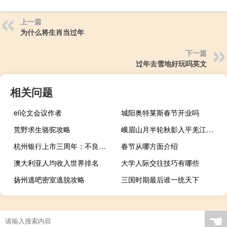
上一篇
为什么将生肖当过年
下一篇
过年去雪地好玩吗英文
相关问题
ei论文会议作者
城阳奥特莱斯春节开业吗
荒野求生骆驼攻略
峨眉山月半轮秋影入平羌江水流的诗意（峨眉山月半轮秋 影入平羌江水流）
杭州银行上市三周年：不良率连降十季度，今年前三季盈利超两成增长
春节从哪方面介绍
澳大利亚人均收入世界排名
大学人际交往技巧有哪些
扬州逃吧密室逃脱攻略
三国时期最后谁一统天下
☚