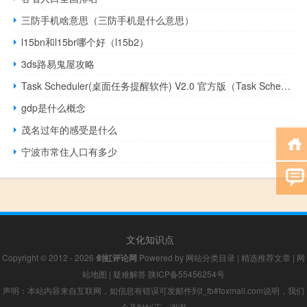
三防手机啥意思（三防手机是什么意思）
l15bn和l15br哪个好（l15b2）
3ds路易鬼屋攻略
Task Scheduler(桌面任务提醒软件) V2.0 官方版（Task Scheduler(桌面任务提醒软件) V2.0 官方版功能简介）
gdp是什么概念
茂名过年的感受是什么
宁波市常住人口有多少
文化知识点
Copyright © 2012 - 2026
剑虹评论网
Powered by
网站分类目录
|
精选推荐文章
|
网
站地图
|
疑难解答
陕ICP备55456254号
声明：本站内容来自互联网，如信息有错误可发邮件到f_fb#foxmail.com说明，我们
会及时纠正，谢谢