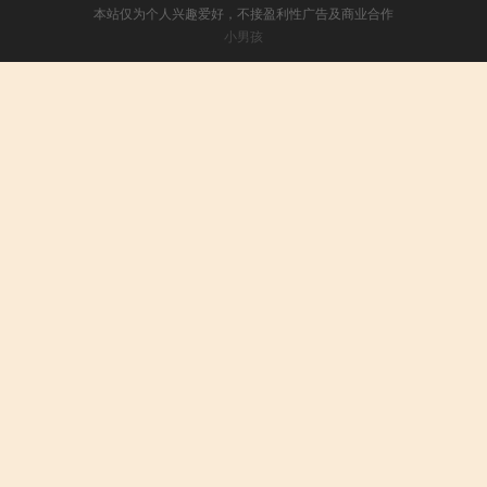
本站仅为个人兴趣爱好，不接盈利性广告及商业合作
小男孩