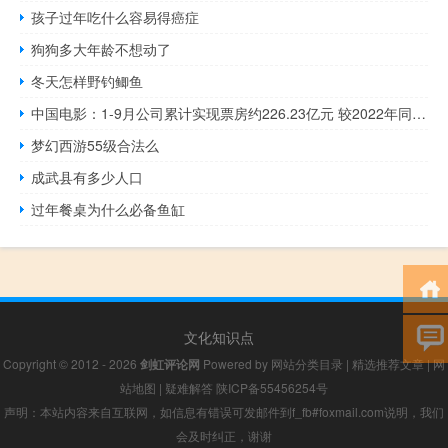
孩子过年吃什么容易得癌症
狗狗多大年龄不想动了
冬天怎样野钓鲫鱼
中国电影：1-9月公司累计实现票房约226.23亿元 较2022年同期增加99.11亿元
梦幻西游55级合法么
成武县有多少人口
过年餐桌为什么必备鱼缸
文化知识点
Copyright © 2012 - 2026
剑虹评论网
Powered by
网站分类目录
|
精选推荐文章
|
网
站地图
|
疑难解答
陕ICP备55456254号
声明：本站内容来自互联网，如信息有错误可发邮件到f_fb#foxmail.com说明，我们
会及时纠正，谢谢