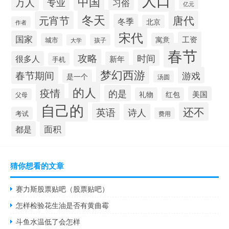
人口
中国
万人
专业
习俗
亿元
冬天
唐代
元宵节
冬季
北京
作者
宋代
国家
工资
寓意
城市
孩子
大学
春节
攻略
时间
很多人
新年
手机
梦幻西游
春节期间
游戏
是一个
汤圆
的人
疫情
的是
美国
礼物
红包
父母
自己的
还不
英语
诗人
考试
费用
面积
都是
猜你想看的文章
赛力斯股票贴吧（股票贴吧）
怎样检验花生油是否有黄曲霉
斗鱼水温低了会怎样