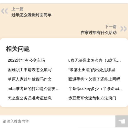
上一篇
过年怎么装饰封面简单
下一篇
在家过年有什么活动
相关问题
2022过年有公交车吗
u盘无法弹出怎么办（u盘无法弹出）
困难职工申请表怎么填写
“皋落土田疏”的出处是哪里
草原人家过年放假吗作文
联通手机卡欠费了还能上网吗
mba准考证的打印是否需要缴费
半条命cdkey多少（半条命cd盒上的cdkey是什么）
怎么查公务员准考证信息
赤豆元宵快速熬制方法窍门
☚